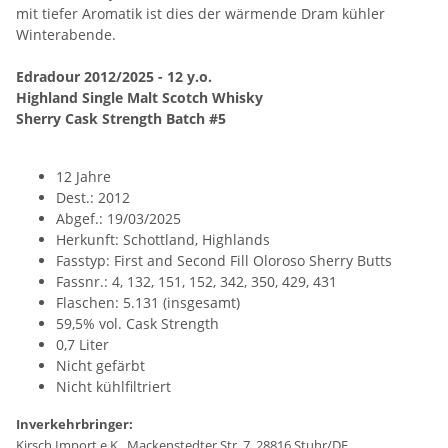
mit tiefer Aromatik ist dies der wärmende Dram kühler
Winterabende.
Edradour 2012/2025 - 12 y.o.
Highland Single Malt Scotch Whisky
Sherry Cask Strength Batch #5
12 Jahre
Dest.: 2012
Abgef.: 19/03/2025
Herkunft: Schottland, Highlands
Fasstyp: First and Second Fill Oloroso Sherry Butts
Fassnr.: 4, 132, 151, 152, 342, 350, 429, 431
Flaschen: 5.131 (insgesamt)
59,5% vol. Cask Strength
0,7 Liter
Nicht gefärbt
Nicht kühlfiltriert
Inverkehrbringer:
Kirsch Import e.K., Mackenstedter Str. 7, 28816 Stuhr/DE