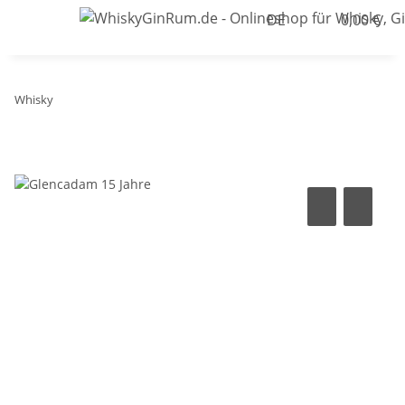
DE
0,00 €
Whisky