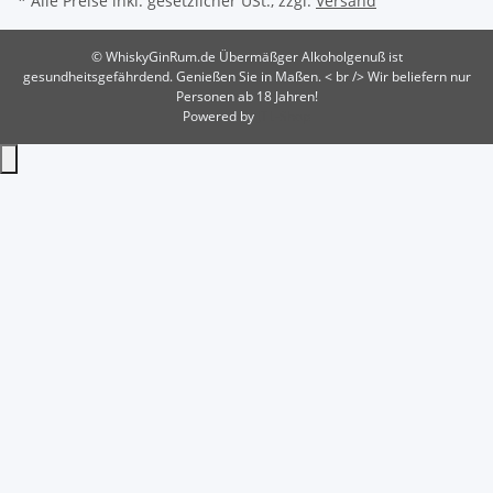
* Alle Preise inkl. gesetzlicher USt., zzgl.
Versand
© WhiskyGinRum.de
Übermäßger Alkoholgenuß ist
gesundheitsgefährdend. Genießen Sie in Maßen. < br /> Wir beliefern nur
Personen ab 18 Jahren!
Powered by
JTL-Shop