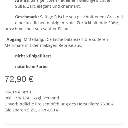
Aroma:
Salzige Noten mit einem Gleichgewicht an
Süße. Zart, elegant und charmant.
Geschmack:
Saftige Frische von geschnittenem Gras mit
einer köstlichen malzigen Note. Zurückhaltende Süße,
umschmeichelt von sanfter Eiche.
Abgang:
Mittellang. Die Eiche balanciert die süßeren
Merkmale mit der malzigen Reprise aus.
nicht kühlgefiltert
natürliche Farbe
72,90 €
104,14 € pro 1 l
inkl. 19% USt. , zzgl.
Versand
Unverbindliche Preisempfehlung des Herstellers
:
76,90 €
(Sie sparen
5.2%
, also
4,00 €
)