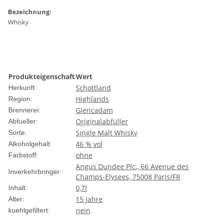
Bezeichnung:
Whisky
Produkteigenschaft
Wert
Schottland
Herkunft:
Highlands
Region:
Glencadam
Brennerei:
Originalabfüller
Abfueller:
Single Malt Whisky
Sorte:
46 % vol
Alkoholgehalt:
ohne
Farbstoff:
Angus Dundee Plc., 66 Avenue des
Inverkehrbringer:
Champs-Elysees, 75008 Paris/FR
0,7l
Inhalt:
15 Jahre
Alter:
nein
kuehlgefiltert: