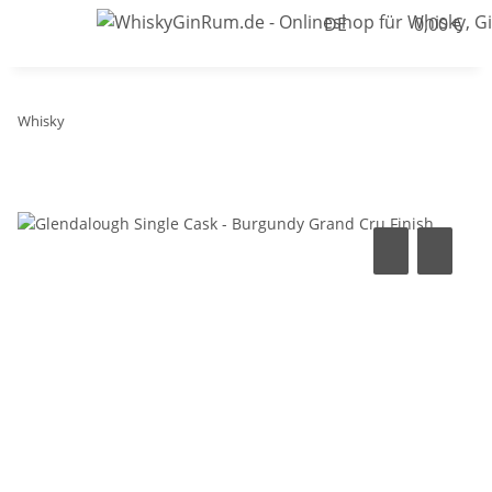
DE
0,00 €
Whisky