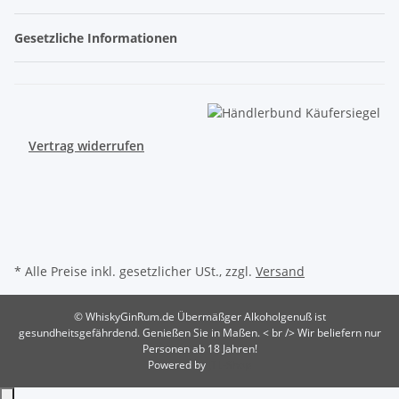
Gesetzliche Informationen
Vertrag widerrufen
* Alle Preise inkl. gesetzlicher USt., zzgl.
Versand
© WhiskyGinRum.de
Übermäßger Alkoholgenuß ist
gesundheitsgefährdend. Genießen Sie in Maßen. < br /> Wir beliefern nur
Personen ab 18 Jahren!
Powered by
JTL-Shop