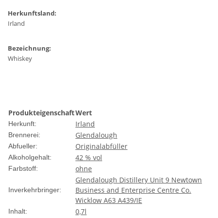
Herkunftsland:
Irland
Bezeichnung:
Whiskey
Produkteigenschaft
Wert
Irland
Herkunft:
Glendalough
Brennerei:
Originalabfüller
Abfueller:
42 % vol
Alkoholgehalt:
ohne
Farbstoff:
Glendalough Distillery Unit 9 Newtown
Business and Enterprise Centre Co.
Inverkehrbringer:
Wicklow A63 A439/IE
0,7l
Inhalt: