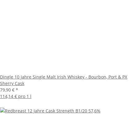
Dingle 10 Jahre Single Malt Irish Whiskey - Bourbon, Port & PX
Sherry Cask
79,90 €
*
114,14 € pro 1 l