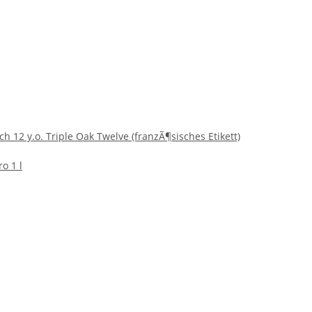
ch 12 y.o. Triple Oak Twelve (franzÃ¶sisches Etikett)
ro 1 l