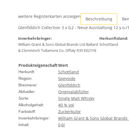
weitere Registerkarten anzeigen
Beschreibung
Ben
Glenfiddich Collection 3 x 0,2 - Neue Ausstattung 12 y.o./1
Inverkehrbringer:
Herkunftsland:
William Grant & Sons Global Brands Ltd Ballard
Schottland
& Clonminch Tullamore Co. Offaly R35 E027/IE
Produkteigenschaft
Wert
Schottland
Herkunft:
Speyside
Region:
Glenfiddich
Brennerei:
Originalabfüller
Abfueller:
Single Malt Whisky
Sorte:
40 % vol
Alkoholgehalt:
Zuckerkulör
Farbstoff:
William Grant & Sons Global Brands 
Inverkehrbringer:
0,6l
Inhalt: