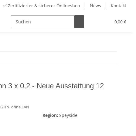
✅ Zertifizierter & sicherer Onlineshop
News
Kontakt
Sortiment
Zubehör
Adventskalender
0,00 €
ion 3 x 0,2 - Neue Ausstattung 12
 GTIN:
ohne EAN
Region:
Speyside