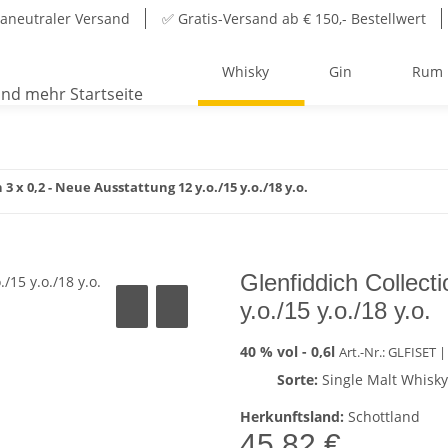
aneutraler Versand
✅ Gratis-Versand ab € 150,- Bestellwert
Whisky
Gin
Rum
 3 x 0,2 - Neue Ausstattung 12 y.o./15 y.o./18 y.o.
Glenfiddich Collect
y.o./15 y.o./18 y.o.
40 % vol -
0,6l
Art.-Nr.: GLFISET
|
Sorte:
Single Malt Whisky
Herkunftsland:
Schottland
45,82 €