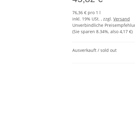
76,36 € pro 1 l
inkl. 19% USt. , zzgl.
Versand
Unverbindliche Preisempfehlun
(Sie sparen
8.34%
, also
4,17 €
)
Ausverkauft / sold out