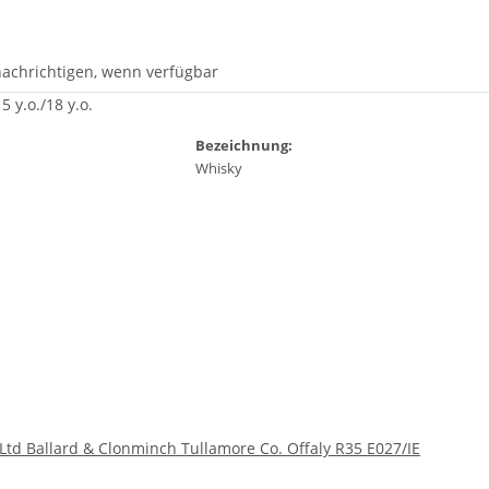
achrichtigen, wenn verfügbar
5 y.o./18 y.o.
Bezeichnung:
Whisky
Ltd Ballard & Clonminch Tullamore Co. Offaly R35 E027/IE