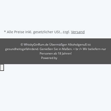
* Alle Preise inkl. gesetzlicher USt., zzgl.
Versand
© WhiskyGinRum.de
Übermäßger Alkoholgenuß ist
gesundheitsgefährdend. Genießen Sie in Maßen. < br /> Wir beliefern nur
Personen ab 18 Jahren!
Powered by
JTL-Shop