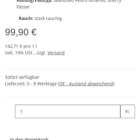
Reifung/Fasstyp:
seasoned Pedro Ximenez Sherry
Fässer
Rauch:
stark rauchig
99,90 €
142,71 € pro 1 l
inkl. 19% USt. , zzgl.
Versand
Sofort verfügbar
Lieferzeit:
5 - 8 Werktage
(DE - Ausland abweichend)
Fl.
In den Warenkorb