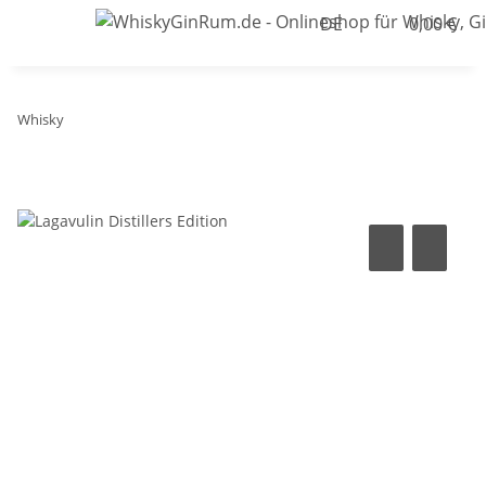
DE
0,00 €
Whisky