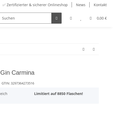
✅ Zertifizierter & sicherer Onlineshop
News
Kontakt
Sortiment
Zubehör
Adventskalender
0,00 €
e Gin Carmina
 GTIN:
3297364273516
eich
Limitiert auf 8850 Flaschen!