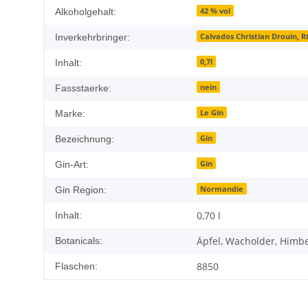
42 % vol
Alkoholgehalt:
Calvados Christian Drouin, R
Inverkehrbringer:
0,7l
Inhalt:
nein
Fassstaerke:
Le Gin
Marke:
Gin
Bezeichnung:
Gin
Gin-Art:
Normandie
Gin Region:
0,70 l
Inhalt:
Äpfel, Wacholder, Himbe
Botanicals:
8850
Flaschen: