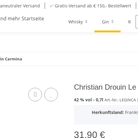
aneutraler Versand
✅ Gratis-Versand ab € 150,- Bestellwert
Whisky
Gin
Rum
Gin Carmina
Christian Drouin L
42 % vol -
0,7l
Art.-Nr.: LEGINCA
|
Herkunftsland:
Frankr
31,90 €