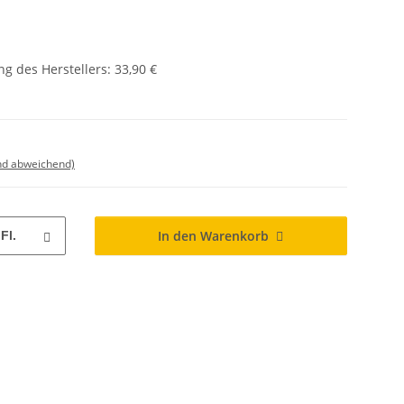
g des Herstellers
:
33,90 €
nd abweichend)
In den Warenkorb
Fl.