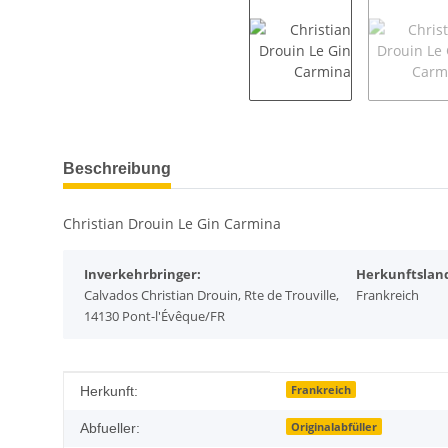
weitere Registerkarten anzeigen
Beschreibung
Christian Drouin Le Gin Carmina
Inverkehrbringer:
Herkunftslan
Calvados Christian Drouin, Rte de Trouville,
Frankreich
14130 Pont-l'Évêque/FR
Produkteigenschaft
Wert
Frankreich
Herkunft:
Originalabfüller
Abfueller: