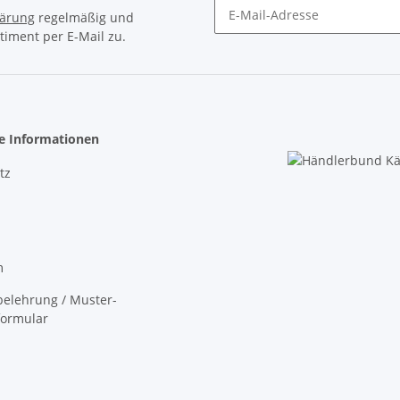
lärung
regelmäßig und
timent per E-Mail zu.
Newsletter Abonnieren
he Informationen
tz
m
elehrung / Muster-
formular