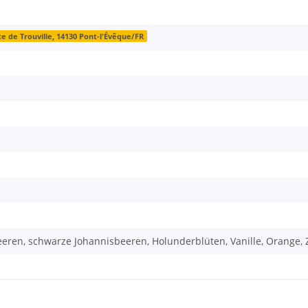
te de Trouville, 14130 Pont-l'Évêque/FR
eren, schwarze Johannisbeeren, Holunderblüten, Vanille, Orange, Z