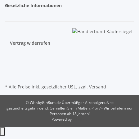
Gesetzliche Informationen
Vertrag widerrufen
* Alle Preise inkl. gesetzlicher USt., zzgl.
Versand
© WhiskyGinRum.de
Übermäßger Alkoholgenuß ist
gesundheitsgefährdend. Genießen Sie in Maßen. < br /> Wir beliefern nur
Personen ab 18 Jahren!
Powered by
JTL-Shop