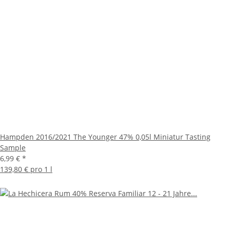
Hampden 2016/2021 The Younger 47% 0,05l Miniatur Tasting
Sample
6,99 €
*
139,80 € pro 1 l