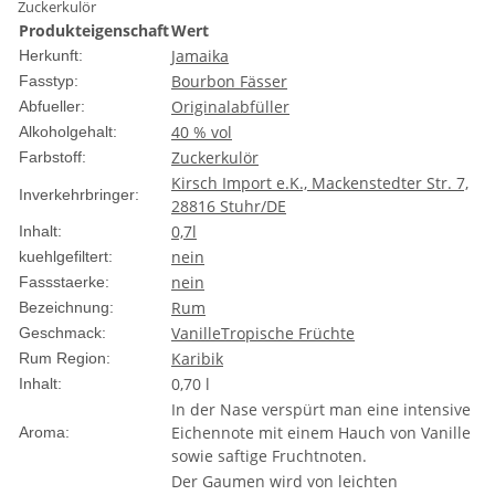
Zuckerkulör
Produkteigenschaft
Wert
Jamaika
Herkunft:
Bourbon Fässer
Fasstyp:
Originalabfüller
Abfueller:
40 % vol
Alkoholgehalt:
Zuckerkulör
Farbstoff:
Kirsch Import e.K., Mackenstedter Str. 7,
Inverkehrbringer:
28816 Stuhr/DE
0,7l
Inhalt:
nein
kuehlgefiltert:
nein
Fassstaerke:
Rum
Bezeichnung:
Vanille
Tropische Früchte
Geschmack:
Karibik
Rum Region:
0,70 l
Inhalt:
In der Nase verspürt man eine intensive
Eichennote mit einem Hauch von Vanille
Aroma:
sowie saftige Fruchtnoten.
Der Gaumen wird von leichten