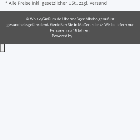
* Alle Preise inkl. gesetzlicher USt., zzgl.
Versand
© WhiskyGinRum.de
Übermäßger Alkoholgenuß ist
gesundheitsgefährdend. Genießen Sie in Maßen. < br /> Wir beliefern nur
Personen ab 18 Jahren!
Powered by
JTL-Shop