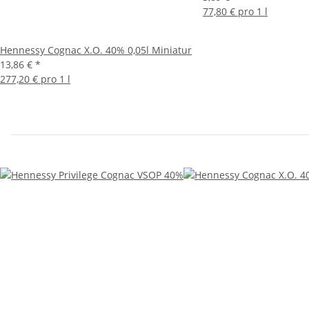
77,80 € pro 1 l
Hennessy Cognac X.O. 40% 0,05l Miniatur
13,86 €
*
277,20 € pro 1 l