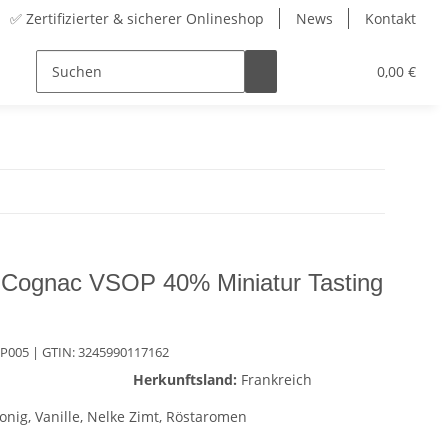
✅ Zertifizierter & sicherer Onlineshop
News
Kontakt
Sortiment
Zubehör
Adventskalender
0,00 €
e Cognac VSOP 40% Miniatur Tasting
OP005
| GTIN:
3245990117162
Herkunftsland:
Frankreich
Honig, Vanille, Nelke Zimt, Röstaromen