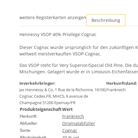
weitere Registerkarten anzeigen
Beschreibung
Hennessy VSOP 40% Privilege Cognac
Dieser Cognac wurde ursprünglich für den zukünftigen Kö
weltweit meistverkauften VSOP-Cognac.
Das VSOP steht für Very Superior/Special Old Pine. Die dun
Mischungen. Gelagert wurde er in Limousin-Eichenfässe
Inverkehrbringer:
Herkunftsland:
Jas Hennessy & Co, 1 Rue de la Richonne, 16100,
Frankreich
Cognac Cedex,FR, MHCS, 9 avenue de
Champagne 51200 Epernay/FR
Produkteigenschaft
Wert
Frankreich
Herkunft:
Originalabfüller
Abfueller:
Cognac
Sorte:
40 % vol
Alkoholgehalt: