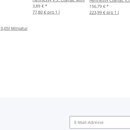
Hennessy Cognac X.
3,89 €
*
156,79 €
*
77,80 € pro 1 l
223,99 € pro 1 l
0,05l Miniatur