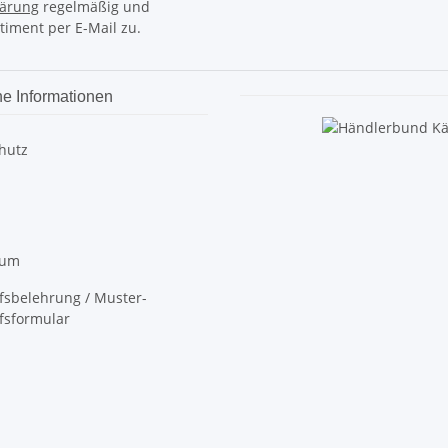
lärung
regelmäßig und
timent per E-Mail zu.
he Informationen
hutz
sum
fsbelehrung / Muster-
fsformular