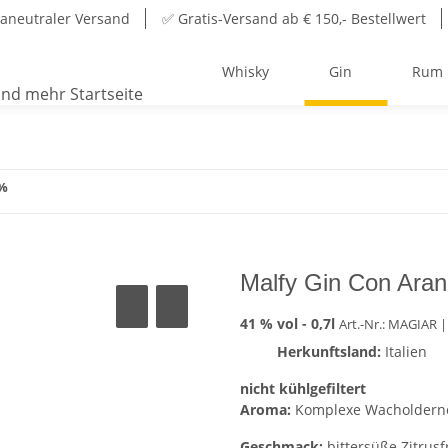
aneutraler Versand
✅ Gratis-Versand ab € 150,- Bestellwert
Whisky
Gin
Rum
1%
Malfy Gin Con Ara
41 % vol -
0,7l
Art.-Nr.: MAGIAR
|
Herkunftsland:
Italien
nicht kühlgefiltert
Aroma:
Komplexe Wacholderno
Geschmack:
bittersüße Zitrusf