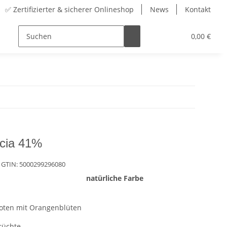
✅ Zertifizierter & sicherer Onlineshop
News
Kontakt
Sortiment
Zubehör
Adventskalender
0,00 €
ncia 41%
 GTIN:
5000299296080
natürliche Farbe
ten mit Orangenblüten
rüchte