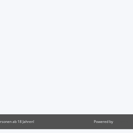
rsonen ab 18 Jahren!
Powered by
JTL-Shop