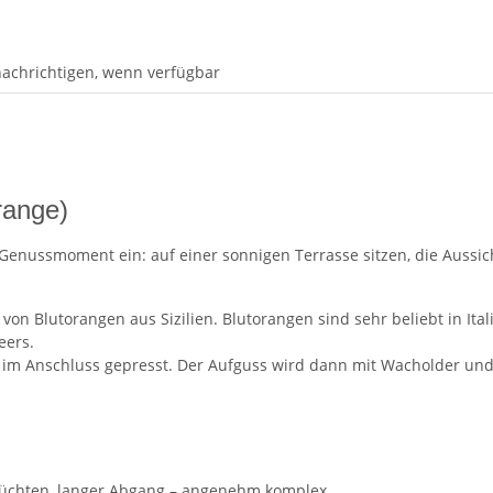
achrichtigen, wenn verfügbar
range)
Genussmoment ein: auf einer sonnigen Terrasse sitzen, die Aussicht
von Blutorangen aus Sizilien. Blutorangen sind sehr beliebt in It
eers.
im Anschluss gepresst. Der Aufguss wird dann mit Wacholder und a
rüchten, langer Abgang – angenehm komplex