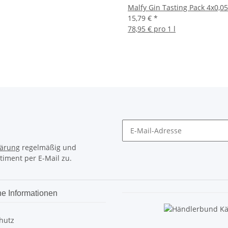
Malfy Gin Tasting Pack 4x0,05
15,79 €
*
78,95 € pro 1 l
lärung
regelmäßig und
timent per E-Mail zu.
he Informationen
hutz