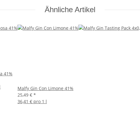
Ähnliche Artikel
sa 41%
l
Malfy Gin Con Limone 41%
25,49 €
*
36,41 € pro 1 l