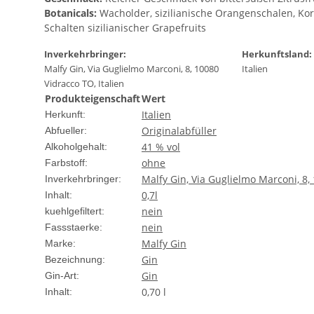
Botanicals:
Wacholder, sizilianische Orangenschalen, Kori
Schalten sizilianischer Grapefruits
Inverkehrbringer:
Herkunftsland:
Malfy Gin, Via Guglielmo Marconi, 8, 10080
Italien
Vidracco TO, Italien
Produkteigenschaft
Wert
Italien
Herkunft:
Originalabfüller
Abfueller:
41 % vol
Alkoholgehalt:
ohne
Farbstoff:
Malfy Gin, Via Guglielmo Marconi, 8, 
Inverkehrbringer:
0,7l
Inhalt:
nein
kuehlgefiltert:
nein
Fassstaerke:
Malfy Gin
Marke:
Gin
Bezeichnung:
Gin
Gin-Art:
0,70 l
Inhalt: