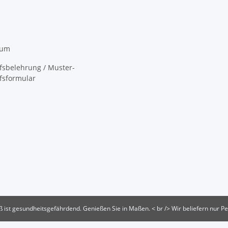
sum
fsbelehrung / Muster-
fsformular
st gesundheitsgefährdend. Genießen Sie in Maßen. < br /> Wir beliefern nur Pe