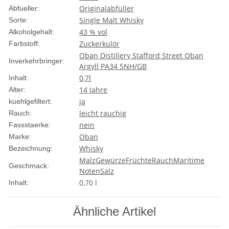
Originalabfüller
Abfueller:
Single Malt Whisky
Sorte:
43 % vol
Alkoholgehalt:
Zuckerkulör
Farbstoff:
Oban Distillery Stafford Street Oban
Inverkehrbringer:
Argyll PA34 5NH/GB
0,7l
Inhalt:
14 Jahre
Alter:
ja
kuehlgefiltert:
leicht rauchig
Rauch:
nein
Fassstaerke:
Oban
Marke:
Whisky
Bezeichnung:
Malz
Gewürze
Früchte
Rauch
Maritime
Geschmack:
Noten
Salz
0,70 l
Inhalt:
Ähnliche Artikel