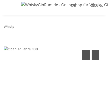
DE
0,00 €
Whisky