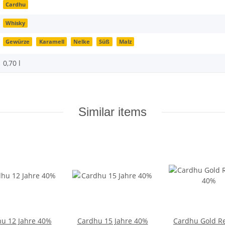
Cardhu
Whisky
Gewürze
Karamell
Nelke
Süß
Malz
0,70 l
Similar items
u 12 Jahre 40%
Cardhu 15 Jahre 40%
Cardhu Gold R