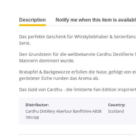
show more tabs
Description
Notify me when this item is availab
Das perfekte Geschenk für Whiskyliebhaber & Serienfans: 
Serie.
Den Grundstein für die weltbekannte Cardhu Destillerie 
Männern dominiert wurde.
Bratapfel & Backgewürze erfüllen die Nase, gefolgt von
gerösteter Eiche runden das Aroma ab.
Das Gold von Cardhu - die limitierte Fan-Edition inspirie
Distributor:
Country:
Cardhu Distillery Aberlour Banffshire AB38
Scotland
7RY/GB