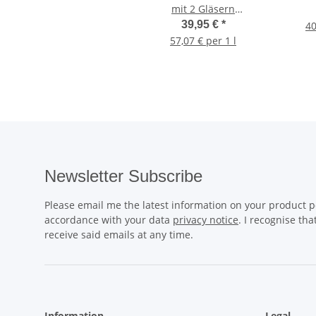
mit 2 Gläsern
Geschenk-Set
39,95 €
*
40
57,07 € per 1 l
Newsletter Subscribe
Please email me the latest information on your product po
accordance with your data
privacy notice
. I recognise th
receive said emails at any time.
Information
Legal