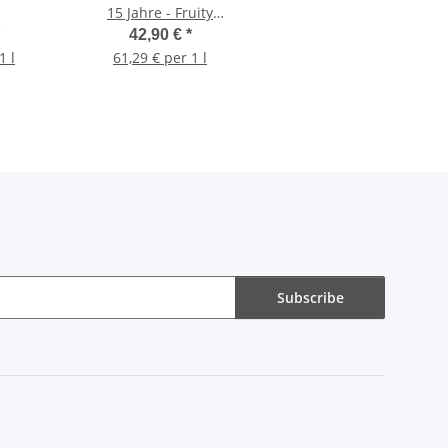
15 Jahre - Fruity
Decadence
42,90 €
*
1 l
61,29 € per 1 l
Subscribe