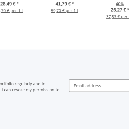
40%
28,49 €
*
41,79 €
*
26,27 €
*
,70 € per 1 l
59,70 € per 1 l
37,53 € per 
rtfolio regularly and in
at I can revoke my permission to
Newsletter Subscribe