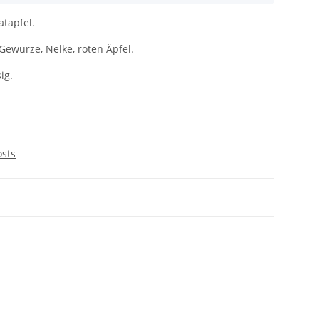
atapfel.
 Gewürze, Nelke, roten Äpfel.
ig.
osts