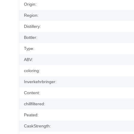
Item information
Value
Origin:
Region:
Distillery:
Bottler:
Type:
ABV:
coloring:
Inverkehrbringer:
Content:
chillfiltered:
Peated:
CaskStrength: