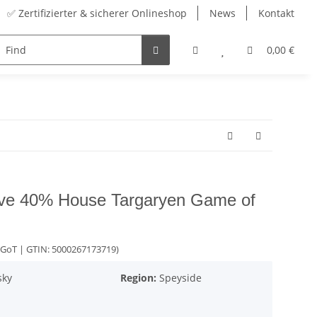
✅ Zertifizierter & sicherer Onlineshop
News
Kontakt
m
Range
accessory
Advent Calendars
0,00 €
ve 40% House Targaryen Game of
R_GoT
| GTIN: 5000267173719)
sky
Region:
Speyside