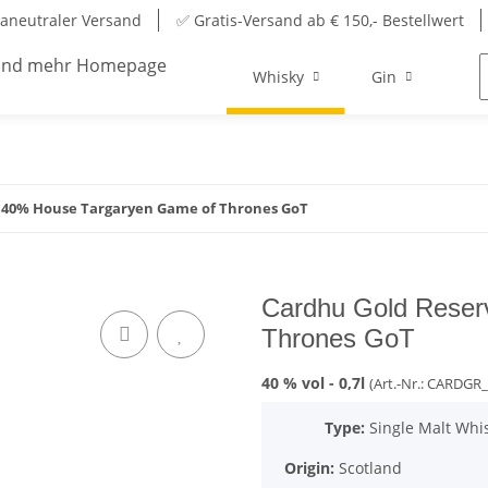
aneutraler Versand
✅ Gratis-Versand ab € 150,- Bestellwert
Whisky
Gin
Ru
 40% House Targaryen Game of Thrones GoT
Cardhu Gold Reser
Thrones GoT
40 % vol -
0,7l
(Art.-Nr.: CARDG
Type:
Single Malt Whi
Origin:
Scotland