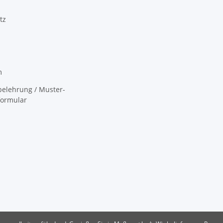
tz
m
elehrung / Muster-
formular