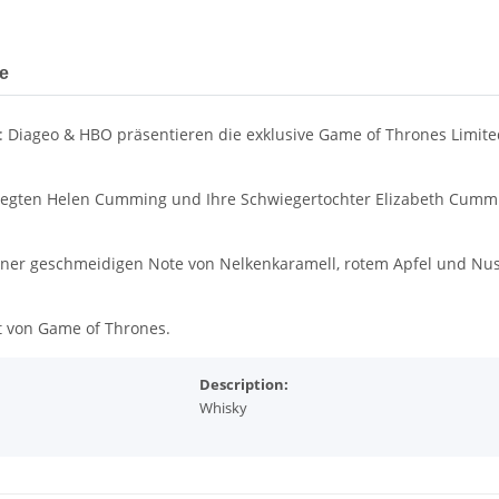
le
Diageo & HBO präsentieren die exklusive Game of Thrones Limited E
legten Helen Cumming und Ihre Schwiegertochter Elizabeth Cumming 
 einer geschmeidigen Note von Nelkenkaramell, rotem Apfel und N
rt von Game of Thrones.
Description:
Whisky