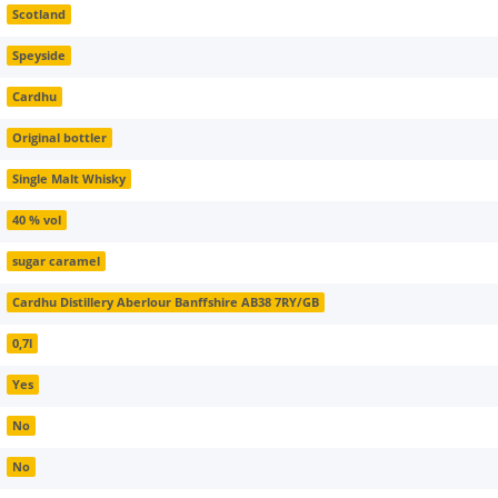
Scotland
Speyside
Cardhu
Original bottler
Single Malt Whisky
40 % vol
sugar caramel
Cardhu Distillery Aberlour Banffshire AB38 7RY/GB
0,7l
Yes
No
No