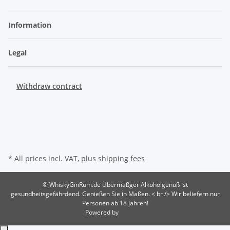
Information
Legal
Withdraw contract
* All prices incl. VAT, plus
shipping fees
© WhiskyGinRum.de
Übermäßger Alkoholgenuß ist
gesundheitsgefährdend. Genießen Sie in Maßen. < br /> Wir beliefern nur
Personen ab 18 Jahren!
Powered by
JTL-Shop