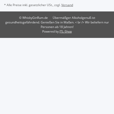
* Alle Preise inkl. gesetzlicher USt., zzgl.
Versand
© WhiskyGinRum.de
Übermäßger Alkoholgenuß ist
gesundheitsgefährdend. Genießen Sie in Maßen. < br /> Wir beliefern nur
Personen ab 18 Jahren!
Powered by
JTL-Shop