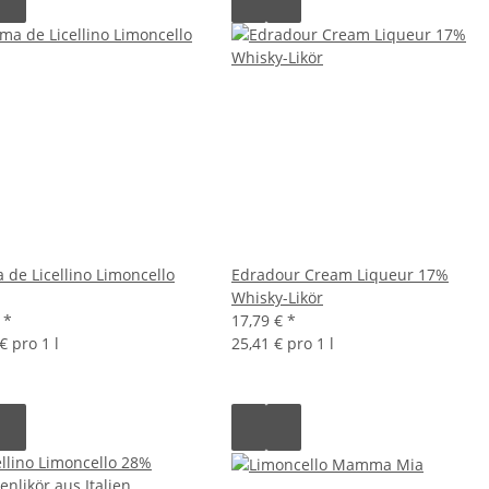
 de Licellino Limoncello
Edradour Cream Liqueur 17%
Whisky-Likör
€
*
17,79 €
*
€ pro 1 l
25,41 € pro 1 l