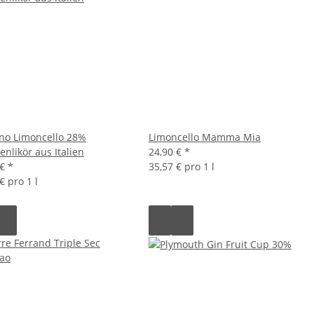
lino Limoncello 28%
Limoncello Mamma Mia
enlikör aus Italien
24,90 €
*
 €
*
35,57 € pro 1 l
€ pro 1 l