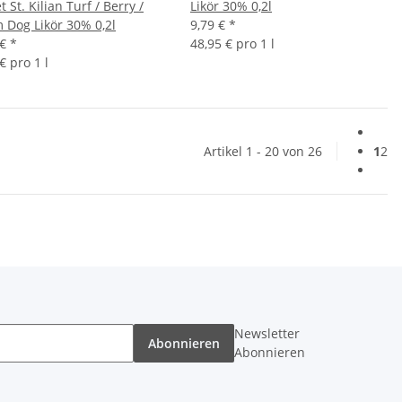
t St. Kilian Turf / Berry /
Likör 30% 0,2l
 Dog Likör 30% 0,2l
9,79 €
*
 €
*
48,95 € pro 1 l
€ pro 1 l
Artikel 1 - 20 von 26
1
2
Newsletter
Abonnieren
Abonnieren