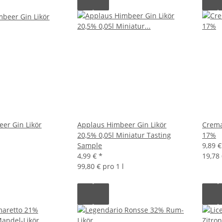
er Gin Likör
Applaus Himbeer Gin Likör
Crema
20,5% 0,05l Miniatur Tasting
17%
Sample
9,89 
4,99 €
*
19,78 
99,80 € pro 1 l