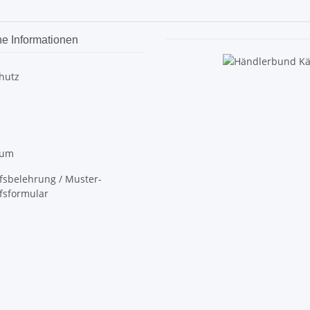
he Informationen
hutz
sum
fsbelehrung / Muster-
fsformular