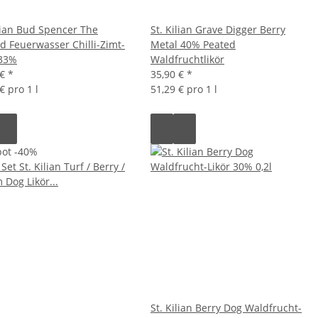
ilian Bud Spencer The
St. Kilian Grave Digger Berry
d Feuerwasser Chilli-Zimt-
Metal 40% Peated
 33%
Waldfruchtlikör
 €
*
35,90 €
*
€ pro 1 l
51,29 € pro 1 l
ot -40%
St. Kilian Berry Dog Waldfrucht-