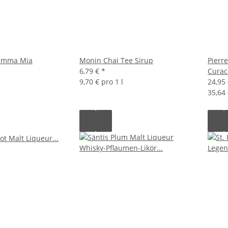
amma Mia
Monin Chai Tee Sirup
Pierr
6,79 €
*
Curac
9,70 € pro 1 l
24,95
35,64 