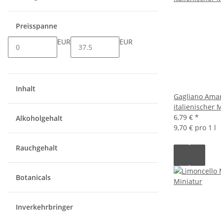
Preisspanne
EUR
EUR
Inhalt
Gagliano Ama
italienischer 
6,79 €
*
Alkoholgehalt
9,70 € pro 1 l
Rauchgehalt
Botanicals
Inverkehrbringer