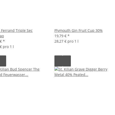
e Ferrand Triple Sec
Plymouth Gin Fruit Cup 30%
ao
19,79 €
*
 €
*
28,27 € pro 1 l
€ pro 1 l