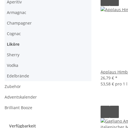
Aperitiv
Armagnac
Champagner
Cognac
Liköre
Sherry
Vodka
Applaus Himbe
Edelbrände
26,79 €
*
53,58 € pro 1 l
Zubehör
Adventskalender
Brilliant Booze
Verfügbarkeit