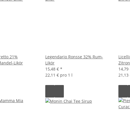
retto 21%
Legendario Ronsse 32% Rum-
Licel
Mandel-Likör
Likör
Zitron
15,48 €
*
14,79
22,11 € pro 1 l
21,13 