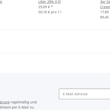
ör
Likör 28% 0,5l
3er Se
25,09 €
*
Cream
50,18 € pro 1 l
17,89
89,45 
lärung
regelmäßig und
timent per E-Mail zu.