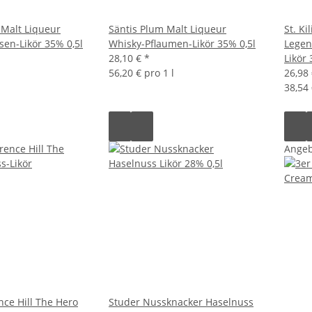
 Malt Liqueur
Säntis Plum Malt Liqueur
St. K
sen-Likör 35% 0,5l
Whisky-Pflaumen-Likör 35% 0,5l
Legen
28,10 €
*
Likör
56,20 € pro 1 l
26,98
38,54 
Angeb
ence Hill The Hero
Studer Nussknacker Haselnuss