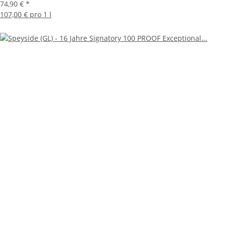
74,90 €
*
107,00 € pro 1 l