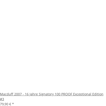
Macduff 2007 - 16 Jahre Signatory 100 PROOF Exceptional Edition
#3
79,90 €
*