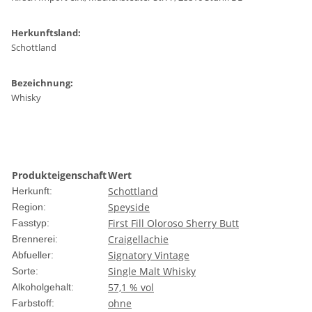
Herkunftsland:
Schottland
Bezeichnung:
Whisky
Produkteigenschaft
Wert
Schottland
Herkunft:
Speyside
Region:
First Fill Oloroso Sherry Butt
Fasstyp:
Craigellachie
Brennerei:
Signatory Vintage
Abfueller:
Single Malt Whisky
Sorte:
57,1 % vol
Alkoholgehalt:
ohne
Farbstoff: