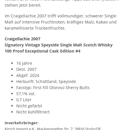
stehen jetzt bereit.
Im Craigellachie 2007 trifft vollmundiger, schwerer Single
Malt auf intensive Fruchtnoten, kräftiges Malz, Kakao und
karamellisierte Trockenfrüchte.
Craigellachie 2007
Signatory Vintage Speyside Single Malt Scotch Whisky
100 Proof Exceptional Cask Edition #4
16 Jahre
Dest. 2007
Abgef. 2024
Herkunft: Schottland, Speyside
Fasstyp: First Fill Oloroso Sherry Butts
57,1% vol.
0,7 Liter
Nicht gefärbt
Nicht kühlfiltriert
Inverkehrbringer:
Kirsch Import e.K., Mackenstedter Str. 7, 28816 Stuhr/DE