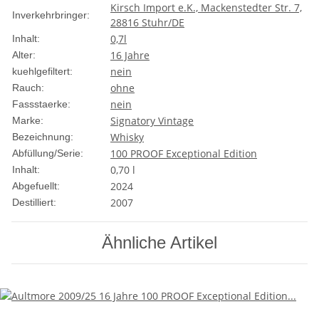
Kirsch Import e.K., Mackenstedter Str. 7,
Inverkehrbringer:
28816 Stuhr/DE
0,7l
Inhalt:
16 Jahre
Alter:
nein
kuehlgefiltert:
ohne
Rauch:
nein
Fassstaerke:
Signatory Vintage
Marke:
Whisky
Bezeichnung:
100 PROOF Exceptional Edition
Abfüllung/Serie:
0,70 l
Inhalt:
2024
Abgefuellt:
2007
Destilliert:
Ähnliche Artikel