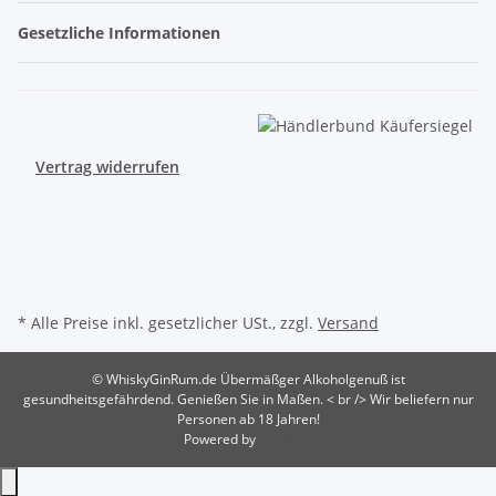
Gesetzliche Informationen
Vertrag widerrufen
* Alle Preise inkl. gesetzlicher USt., zzgl.
Versand
© WhiskyGinRum.de
Übermäßger Alkoholgenuß ist
gesundheitsgefährdend. Genießen Sie in Maßen. < br /> Wir beliefern nur
Personen ab 18 Jahren!
Powered by
JTL-Shop