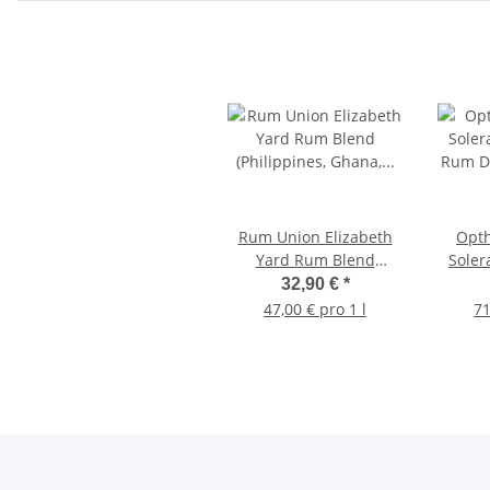
Rum Union Elizabeth
Opth
Yard Rum Blend
Soler
(Philippines, Ghana,
Rum 
32,90 €
*
Vietnam)
47,00 € pro 1 l
71