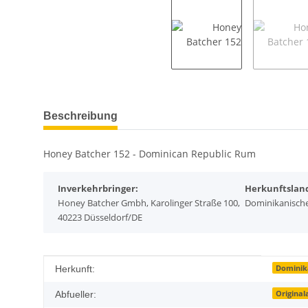
weitere Registerkarten anzeigen
Beschreibung
Honey Batcher 152 - Dominican Republic Rum
Inverkehrbringer:
Herkunftslan
Honey Batcher Gmbh, Karolinger Straße 100,
Dominikanische
40223 Düsseldorf/DE
Produkteigenschaft
Wert
Dominik
Herkunft:
Original
Abfueller: