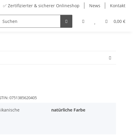
✅ Zertifizierter & sicherer Onlineshop
News
Kontakt
Sortiment
Zubehör
Adventskalender
0,00 €
GTIN:
0751385620405
ikanische
natürliche Farbe