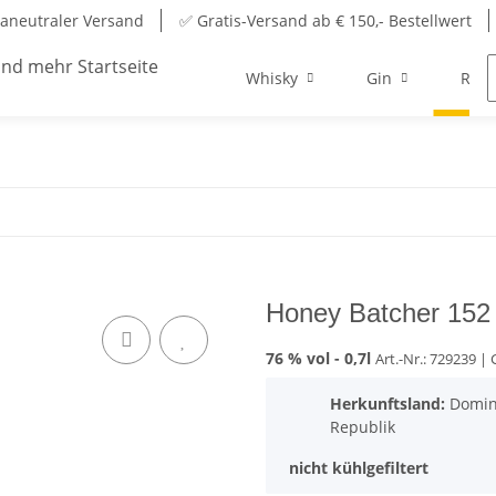
aneutraler Versand
✅ Gratis-Versand ab € 150,- Bestellwert
Whisky
Gin
Rum
Honey Batcher 152
76 % vol -
0,7l
Art.-Nr.: 729239
| 
Herkunftsland:
Domin
Republik
nicht kühlgefiltert