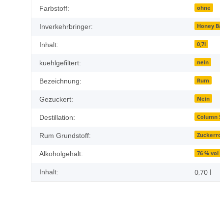
ohne
Farbstoff:
Honey Ba
Inverkehrbringer:
0,7l
Inhalt:
nein
kuehlgefiltert:
Rum
Bezeichnung:
Nein
Gezuckert:
Column S
Destillation:
Zuckerr
Rum Grundstoff:
76 % vol
Alkoholgehalt:
0,70 l
Inhalt: