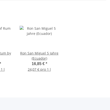
 Rum by
Ron San Miguel 5 Jahre
(Ecuador)
*
16,85 €
*
1 l
24,07 € pro 1 l