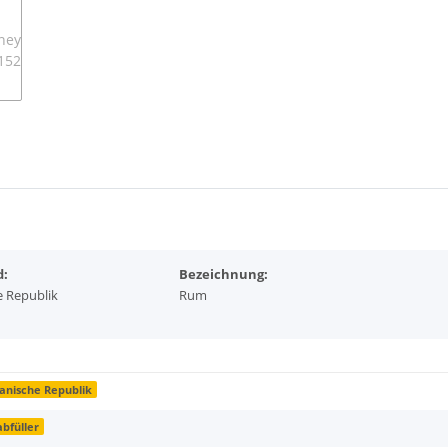
d:
Bezeichnung:
 Republik
Rum
anische Republik
abfüller