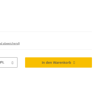
nd abweichend)
In den Warenkorb
Fl.