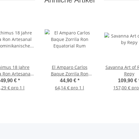
imus 18 Jahre
El Amparo Carlos
Savanna Art of
a Ron Artesanal
Baque Zorrila Ron
Repy
Dominikanische
Equatorial Rum
49,90 €
*
44,90 €
*
109,90 €
Republik
,29 € pro 1 l
64,14 € pro 1 l
157,00 € pro 