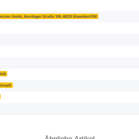
tcher Gmbh, Karolinger Straße 100, 40223 Düsseldorf/DE
till
ohrsaft
Ähnliche Artikel