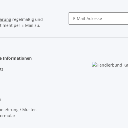
lärung
regelmäßig und
timent per E-Mail zu.
Newsletter Abonnieren
he Informationen
tz
m
elehrung / Muster-
formular