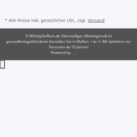
* Alle Preise inkl. gesetzlicher USt., zzgl.
Versand
© WhiskyGinRum.de
Übermäßger Alkoholgenuß ist
gesundheitsgefährdend. Genießen Sie in Maßen. < br /> Wir beliefern nur
Personen ab 18 Jahren!
Powered by
JTL-Shop