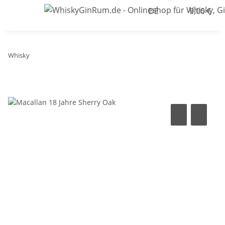
DE
0,00 €
Whisky