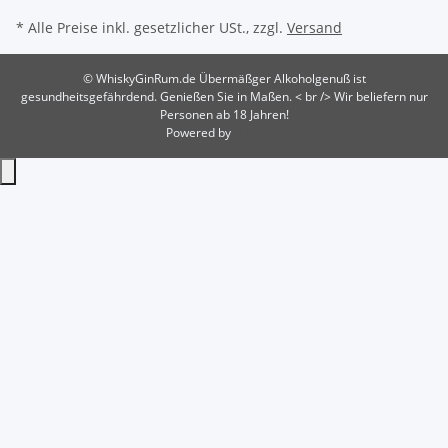
* Alle Preise inkl. gesetzlicher USt., zzgl.
Versand
© WhiskyGinRum.de
Übermäßger Alkoholgenuß ist
gesundheitsgefährdend. Genießen Sie in Maßen. < br /> Wir beliefern nur
Personen ab 18 Jahren!
Powered by
JTL-Shop