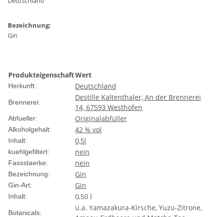
Deutschland
Bezeichnung:
Gin
Produkteigenschaft
Wert
Deutschland
Herkunft:
Destille Kaltenthaler, An der Brennerei
Brennerei:
14, 67593 Westhofen
Originalabfüller
Abfueller:
42 % vol
Alkoholgehalt:
0,5l
Inhalt:
nein
kuehlgefiltert:
nein
Fassstaerke:
Gin
Bezeichnung:
Gin
Gin-Art:
0,50 l
Inhalt:
u.a. Yamazakura-Kirsche, Yuzu-Zitrone,
Botanicals: