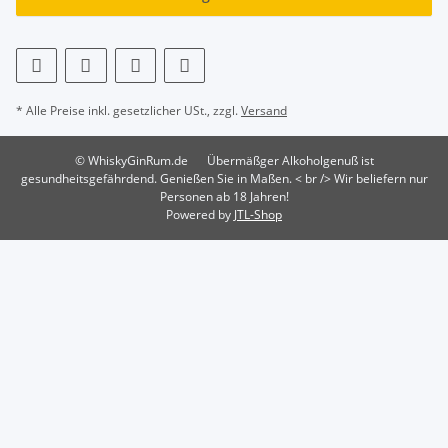
* Alle Preise inkl. gesetzlicher USt., zzgl.
Versand
© WhiskyGinRum.de
Übermäßger Alkoholgenuß ist
gesundheitsgefährdend. Genießen Sie in Maßen. < br /> Wir beliefern nur
Personen ab 18 Jahren!
Powered by
JTL-Shop