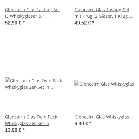
Glencairn Glas Tasting-Set
Glencairn Glas Tasting-Set
(3 Whiskygläser & 1
mit Krug (2 Gläser, 1 Krug, 1
Holztablett)
Holztablett)
52,90 €
*
49,52 €
*
Glencairn Glas Twin Pack
Glencairn Glas Whiskyglas
Whiskyglas 2er-Set in
6,90 €
*
Geschenkverpackung
13,90 €
*