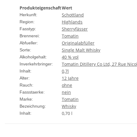
Produkteigenschaft
Wert
Schottland
Herkunft:
Highlands
Region:
Sherryfässer
Fasstyp:
Tomatin
Brennerei:
Originalabfüller
Abfueller:
Single Malt Whisky
Sorte:
40 % vol
Alkoholgehalt:
Tomatin Ditillery Co Ltd, 27 Rue Nico
Inverkehrbringer:
0,7l
Inhalt:
12 Jahre
Alter:
ohne
Rauch:
nein
Fassstaerke:
Tomatin
Marke:
Whisky
Bezeichnung:
0,70 l
Inhalt: