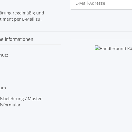
lärung
regelmäßig und
timent per E-Mail zu.
he Informationen
hutz
sum
fsbelehrung / Muster-
fsformular