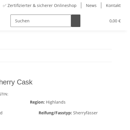
✅ Zertifizierter & sicherer Onlineshop
News
Kontakt
Sortiment
Zubehör
Adventskalender
0,00 €
herry Cask
GTIN:
Region:
Highlands
nd
Reifung/Fasstyp:
Sherryfässer