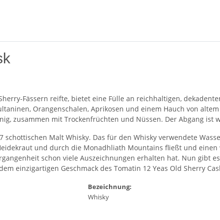
sk
ll-Sherry-Fässern reifte, bietet eine Fülle an reichhaltigen, dekade
taninen, Orangenschalen, Aprikosen und einem Hauch von altem L
g, zusammen mit Trockenfrüchten und Nüssen. Der Abgang ist w
1897 schottischen Malt Whisky. Das für den Whisky verwendete Wass
Heidekraut und durch die Monadhliath Mountains fließt und einen 
ergangenheit schon viele Auszeichnungen erhalten hat. Nun gibt es
on dem einzigartigen Geschmack des Tomatin 12 Yeas Old Sherry Cas
Bezeichnung:
Whisky