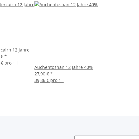
rcairn 12 Jahre
 €
*
 € pro 1 l
Auchentoshan 12 Jahre 40%
27,90 €
*
39,86 € pro 1 l