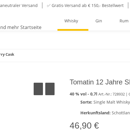
aneutraler Versand
✅ Gratis-Versand ab € 150,- Bestellwert
Whisky
Gin
Rum
rry Cask
Tomatin 12 Jahre S
40 % vol -
0,7l
Art.-Nr.: 728932
| 
Sorte:
Single Malt Whisky
Herkunftsland:
Schottla
46,90 €