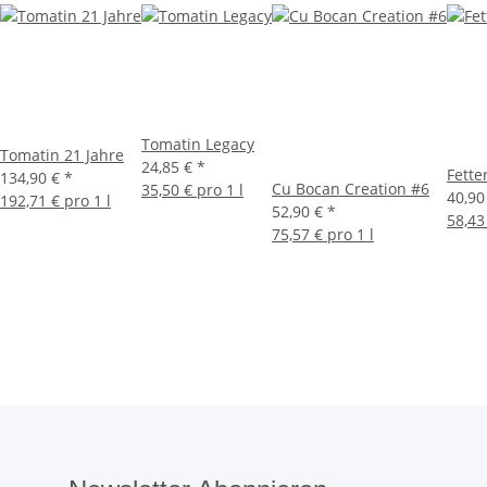
Tomatin Legacy
Tomatin 21 Jahre
24,85 €
*
Fette
134,90 €
*
Cu Bocan Creation #6
35,50 € pro 1 l
40,90
192,71 € pro 1 l
52,90 €
*
58,43
75,57 € pro 1 l