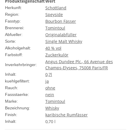
Produkteigenschaft
Wert
Schottland
Herkunft:
Speyside
Region:
Bourbon Fässer
Fasstyp:
Tomintoul
Brennerei:
Originalabfüller
Abfueller:
Single Malt Whisky
Sorte:
40 % vol
Alkoholgehalt:
Zuckerkulör
Farbstoff:
Angus Dundee Plc., 66 Avenue des
Inverkehrbringer:
Champs-Elysees, 75008 Paris/FR
0,7l
Inhalt:
ja
kuehlgefiltert:
ohne
Rauch:
nein
Fassstaerke:
Tomintoul
Marke:
Whisky
Bezeichnung:
karibische Rumfässer
Finish:
0,70 l
Inhalt: