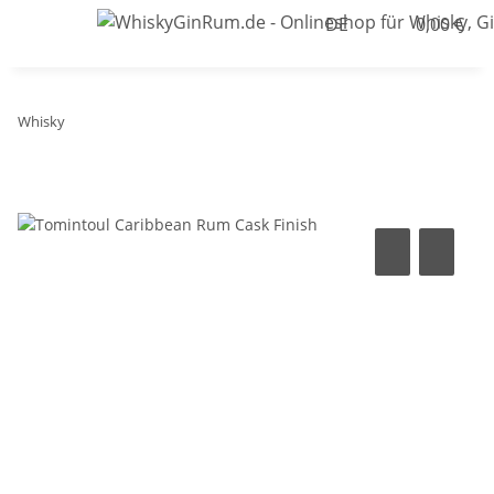
DE
0,00 €
Whisky