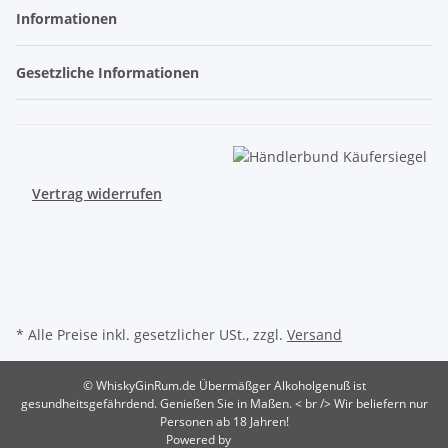
Informationen
Gesetzliche Informationen
Vertrag widerrufen
* Alle Preise inkl. gesetzlicher USt., zzgl.
Versand
© WhiskyGinRum.de
Übermäßger Alkoholgenuß ist
gesundheitsgefährdend. Genießen Sie in Maßen. < br /> Wir beliefern nur
Personen ab 18 Jahren!
Powered by
JTL-Shop