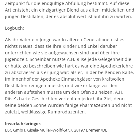
Zeitpunkt für die endgültige Abfüllung bestimmt. Auf diese
Art entsteht ein einzigartiger Blend aus alten, mittelalten und
jungen Destillaten, der es absolut wert ist auf ihn zu warten.
Logbuch:
Als ihr Vater ein Junge war In älteren Generationen ist es
nichts Neues, dass sie ihre Kinder und Enkel darüber
unterrichten wie sie aufgewachsen sind und über ihre
Jugendzeit. Scheinbar nutzte A.H. Riise jede Gelegenheit die
er hatte zu beschreiben wie hart es war eine Apothekerlehre
zu absolvieren als er jung war: als er, in der beißenden Kälte,
im Innenhof der Apotheke Einmachgläser von kraftvollen
Destillaten reinigen musste, und wie er lange vor den
anderen aufstehen musste um den Ofen zu heizen. A.H.
Riise’s harte Geschichten verfehlten jedoch ihr Ziel, denn
seine beiden Söhne wurden fähige Pharmazeuten und nicht
zuletzt, weltklassige Rumproduzenten.
Inverkehrbringer:
BSC GmbH, Gisela-Müller-Wolff-Str.7, 28197 Bremen/DE