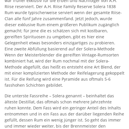
war früher exklusiv für die Erben und Nachfolger von A.H.
Riise reserviert. Der A.H. Riise Family Reserve Solera 1838
Rum wurde typischerweise serviert wenn der gesamte Riise-
Clan alle fünf Jahre zusammenfand. Jetzt jedoch, wurde
dieser exklusive Rum einem größeren Publikum zugänglich
gemacht; für jene die es schätzen sich mit kostbaren,
gereiften Spirituosen zu umgeben, gibt es hier eine
Gelegenheit etwas besonders einzigartiges zu probieren.
Eine zweite Abfüllung basierend auf der Solera-Methode
Wenn der Meisterblender die gereiften Vintage-Rumsorten
kombiniert hat, wird der Rum nochmal mit der Solera-
Methode abgefüllt, das heißt es entsteht eine Art Blend, der
mit einer komplizierten Methode der Reifelagerung gekoppelt
ist. Für die Reifung wird eine Pyramide aus oftmals 5-6
fasshohen Schichten gebildet.
Die unterste Fassreihe – Solera genannt – beinhaltet das
älteste Destillat, das oftmals schon mehrere Jahrzehnte
ruhen konnte. Dem Fass wird ein geringer Anteil des Inhalts
entnommen und in ein Fass aus der darüber liegenden Reihe
gefüllt, dessen Rum ein wenig jünger ist. So geht das immer
und immer wieder weiter, bis der Brennmeister den