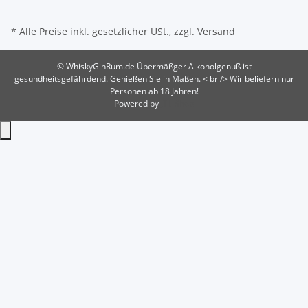
* Alle Preise inkl. gesetzlicher USt., zzgl.
Versand
© WhiskyGinRum.de
Übermäßger Alkoholgenuß ist
gesundheitsgefährdend. Genießen Sie in Maßen. < br /> Wir beliefern nur
Personen ab 18 Jahren!
Powered by
JTL-Shop