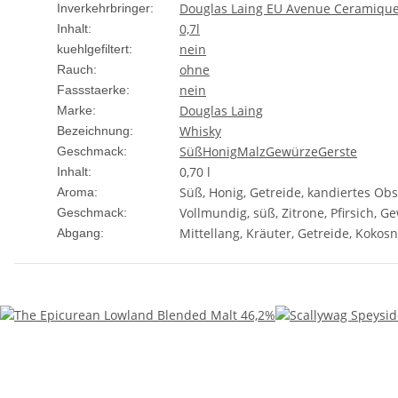
Douglas Laing EU Avenue Ceramique
Inverkehrbringer:
0,7l
Inhalt:
nein
kuehlgefiltert:
ohne
Rauch:
nein
Fassstaerke:
Douglas Laing
Marke:
Whisky
Bezeichnung:
Süß
Honig
Malz
Gewürze
Gerste
Geschmack:
0,70 l
Inhalt:
Süß, Honig, Getreide, kandiertes Ob
Aroma:
Vollmundig, süß, Zitrone, Pfirsich, G
Geschmack:
Mittellang, Kräuter, Getreide, Kokos
Abgang: