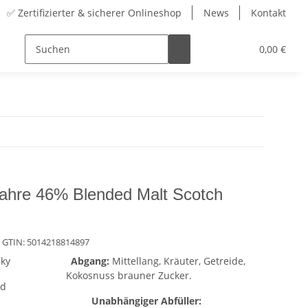
✅ Zertifizierter & sicherer Onlineshop
News
Kontakt
Sortiment
Zubehör
Adventskalender
0,00 €
Jahre 46% Blended Malt Scotch
 GTIN:
5014218814897
sky
Abgang:
Mittellang, Kräuter, Getreide,
Kokosnuss brauner Zucker.
nd
Unabhängiger Abfüller: