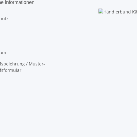
he Informationen
hutz
sum
fsbelehrung / Muster-
fsformular