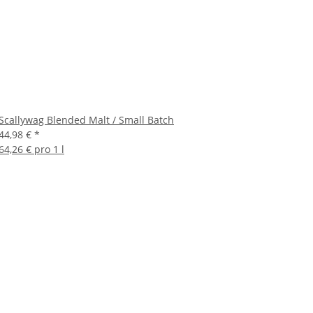
Scallywag Blended Malt / Small Batch
44,98 €
*
64,26 € pro 1 l