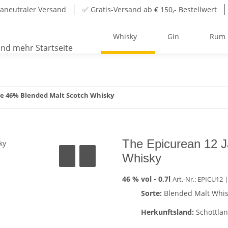
aneutraler Versand
✅ Gratis-Versand ab € 150,- Bestellwert
Whisky
Gin
Rum
re 46% Blended Malt Scotch Whisky
The Epicurean 12 
Whisky
46 % vol -
0,7l
Art.-Nr.: EPICU12
|
Sorte:
Blended Malt Whi
Herkunftsland:
Schottla