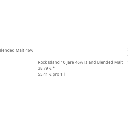
 Blended Malt 46%
Rock Island 10 Jare 46% Island Blended Malt
38,79 €
*
55,41 € pro 1 l