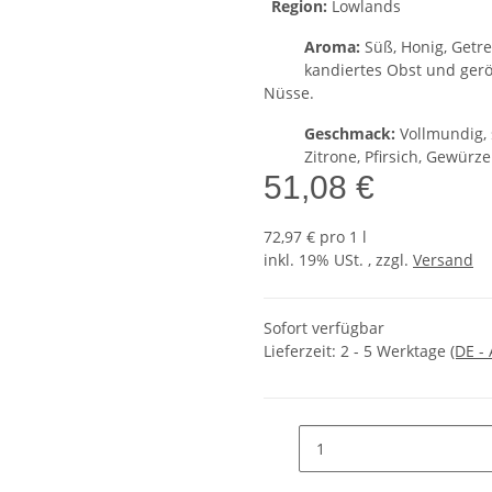
Region:
Lowlands
Aroma:
Süß, Honig, Getreide,
kandiertes Obst und ger
Nüsse.
Geschmack:
Vollmundig, süß,
Zitrone, Pfirsich, Gewürze
51,08 €
72,97 € pro 1 l
inkl. 19% USt. , zzgl.
Versand
Sofort verfügbar
Lieferzeit:
2 - 5 Werktage
(DE -