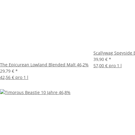
Scallywag Speyside
39,90 €
*
The Epicurean Lowland Blended Malt 46,2%
57,00 € pro 1 l
29,79 €
*
42,56 € pro 1 l