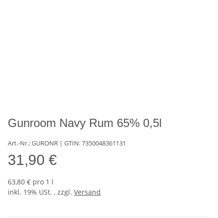
Gunroom Navy Rum 65% 0,5l
Art.-Nr.: GURONR
| GTIN:
7350048361131
31,90 €
63,80 € pro 1 l
inkl. 19% USt. , zzgl.
Versand