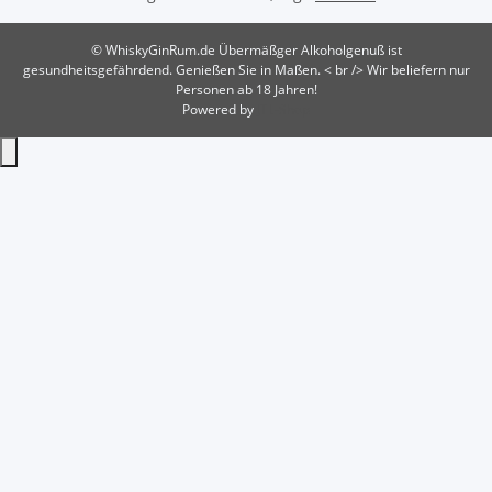
© WhiskyGinRum.de
Übermäßger Alkoholgenuß ist
gesundheitsgefährdend. Genießen Sie in Maßen. < br /> Wir beliefern nur
Personen ab 18 Jahren!
Powered by
JTL-Shop