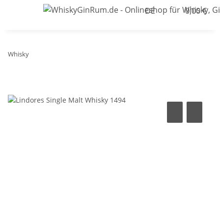
DE
0,00 €
Whisky