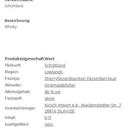
Schottland
Bezeichnung:
Whisky
Produkteigenschaft
Wert
Schottland
Herkunft:
Lowlands
Region:
Sherryfässer
Bourbon Fässer
Barrique
Fasstyp:
Originalabfüller
Abfueller:
46 % vol
Alkoholgehalt:
ohne
Farbstoff:
Kirsch Import e.K., Mackenstedter Str. 7,
Inverkehrbringer:
28816 Stuhr/DE
0,7l
Inhalt:
nein
kuehlgefiltert: