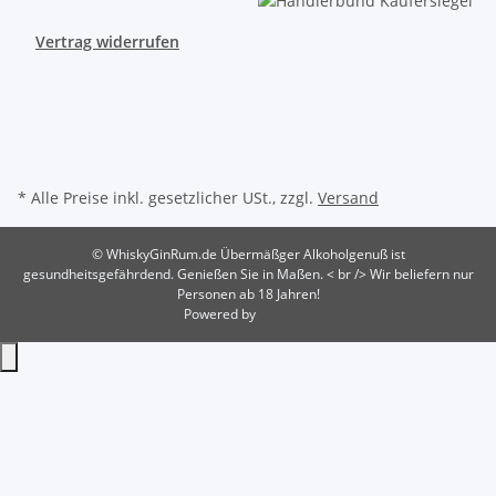
Vertrag widerrufen
* Alle Preise inkl. gesetzlicher USt., zzgl.
Versand
© WhiskyGinRum.de
Übermäßger Alkoholgenuß ist
gesundheitsgefährdend. Genießen Sie in Maßen. < br /> Wir beliefern nur
Personen ab 18 Jahren!
Powered by
JTL-Shop