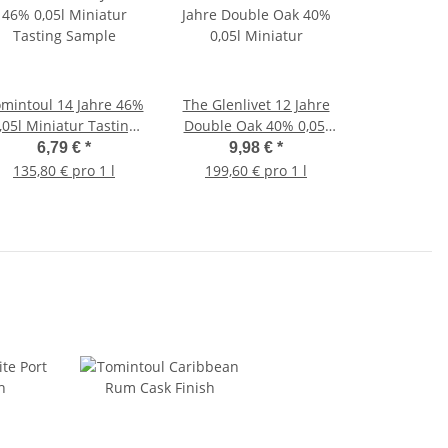
mintoul 14 Jahre 46%
The Glenlivet 12 Jahre
,05l Miniatur Tasting
Double Oak 40% 0,05l
Sample
Miniatur
6,79 €
*
9,98 €
*
135,80 € pro 1 l
199,60 € pro 1 l