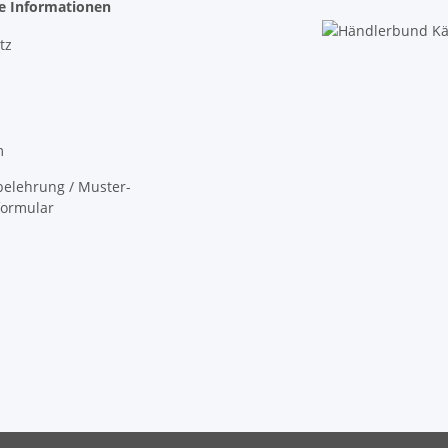
he Informationen
tz
m
elehrung / Muster-
formular