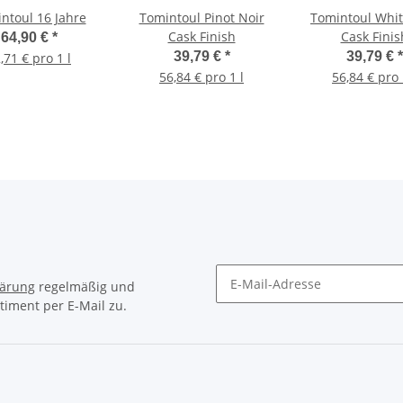
ntoul 16 Jahre
Tomintoul Pinot Noir
Tomintoul Whit
Cask Finish
Cask Finis
64,90 €
*
39,79 €
*
39,79 €
*
,71 € pro 1 l
56,84 € pro 1 l
56,84 € pro 
lärung
regelmäßig und
timent per E-Mail zu.
Newsletter Abonnieren