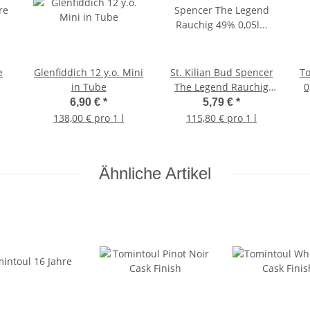
e
Glenfiddich 12 y.o. Mini
St. Kilian Bud Spencer
To
in Tube
The Legend Rauchig
0
49% 0,05l Batch01
6,90 €
*
5,79 €
*
Miniatur Tasting
138,00 € pro 1 l
115,80 € pro 1 l
Sample
Ähnliche Artikel