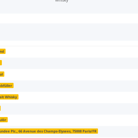
Whisky
and
e
ul
abfüller
alt Whisky
ulör
ndee Plc., 66 Avenue des Champs-Elysees, 75008 Paris/FR