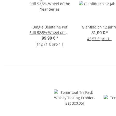
Dingle Bealtaine Pot
Glenfiddich 12 Jahr
Still 52,5% Wheel of the
31,90 €
*
Year Series
99,90 €
*
45,57 € pro 1 l
142,71 € pro 1 l