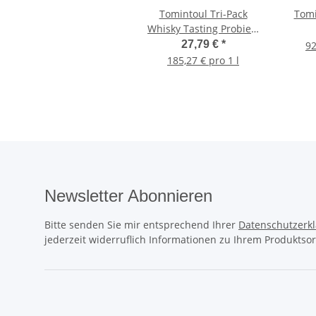
Tomintoul Tri-Pack
Tomi
Whisky Tasting Probier-
Set 3x0,05l
27,79 €
*
92
185,27 € pro 1 l
Newsletter Abonnieren
Bitte senden Sie mir entsprechend Ihrer
Datenschutzerk
jederzeit widerruflich Informationen zu Ihrem Produktsor