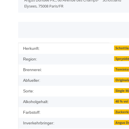
Angus Dundee Plc., 66 Avenue des Champs-
Schottland
Elysees, 75008 Paris/FR
Produkteigenschaft
Wert
Schottl
Herkunft:
Speysid
Region:
Tominto
Brennerei:
Original
Abfueller:
Single M
Sorte:
40 % vol
Alkoholgehalt:
Zuckerk
Farbstoff:
Angus Du
Inverkehrbringer: