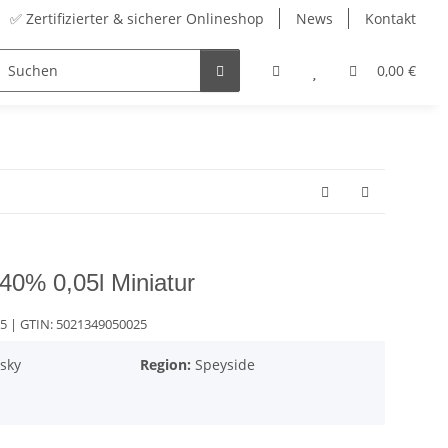
✅ Zertifizierter & sicherer Onlineshop
News
Kontakt
Sortiment
Zubehör
Adventskalender
0,00 €
40% 0,05l Miniatur
05
| GTIN:
5021349050025
sky
Region:
Speyside