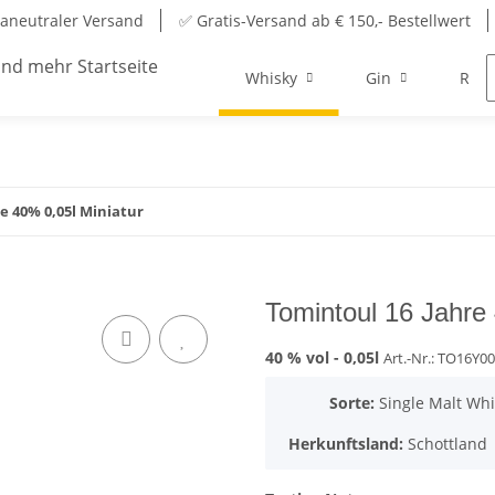
aneutraler Versand
✅ Gratis-Versand ab € 150,- Bestellwert
Whisky
Gin
Rum
e 40% 0,05l Miniatur
Tomintoul 16 Jahre 
40 % vol -
0,05l
Art.-Nr.: TO16Y0
Sorte:
Single Malt Whi
Herkunftsland:
Schottland