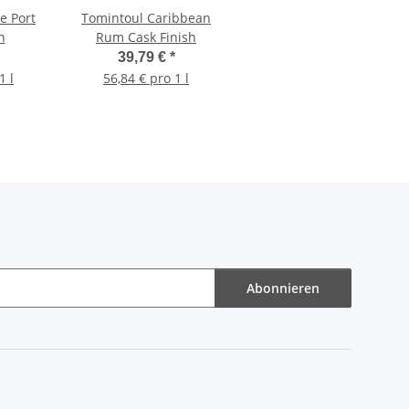
e Port
Tomintoul Caribbean
h
Rum Cask Finish
39,79 €
*
1 l
56,84 € pro 1 l
Abonnieren