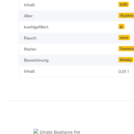
0,05l
Inhalt:
16 Jahre
Alter:
ja
kuehlgefiltert:
ohne
Rauch:
Tominto
Marke:
Whisky
Bezeichnung:
0,05 l
Inhalt: