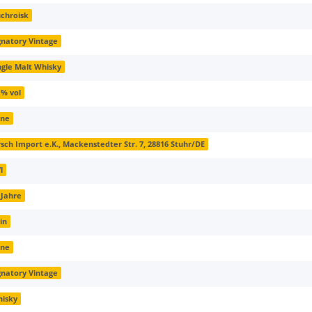
chroisk
gnatory Vintage
ngle Malt Whisky
 % vol
hne
rsch Import e.K., Mackenstedter Str. 7, 28816 Stuhr/DE
l
 Jahre
in
hne
gnatory Vintage
isky