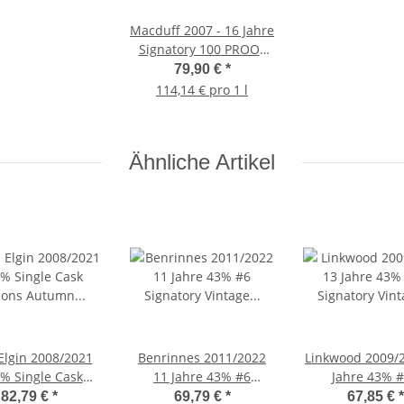
Macduff 2007 - 16 Jahre
Signatory 100 PROOF
Exceptional Edition #3
79,90 €
*
114,14 € pro 1 l
Ähnliche Artikel
Elgin 2008/2021
Benrinnes 2011/2022
Linkwood 2009/
2% Single Cask
11 Jahre 43% #6
Jahre 43% 
ns Autumn 2021
Signatory Vintage –
Signatory Vint
82,79 €
*
69,79 €
*
67,85 €
*