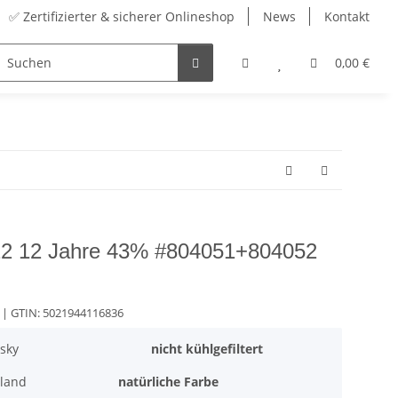
✅ Zertifizierter & sicherer Onlineshop
News
Kontakt
Sortiment
Zubehör
Adventskalender
0,00 €
22 12 Jahre 43% #804051+804052
| GTIN:
5021944116836
sky
nicht kühlgefiltert
land
natürliche Farbe