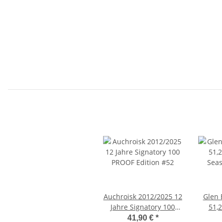
Auchroisk 2012/2025 12
Glen 
Jahre Signatory 100
51,
PROOF Edition #52
Seaso
41,90 €
*