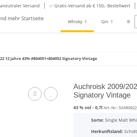
aneutraler Versand
✅ Gratis-Versand ab € 150,- Bestellwert
Whisky
Gin
Rum
22 12 Jahre 43% #804051+804052 Signatory Vintage
Auchroisk 2009/20
Signatory Vintage
43 % vol -
0,7l
Art.-Nr.: SVAR0922
Sorte:
Single Malt Whi
Herkunftsland:
Schott