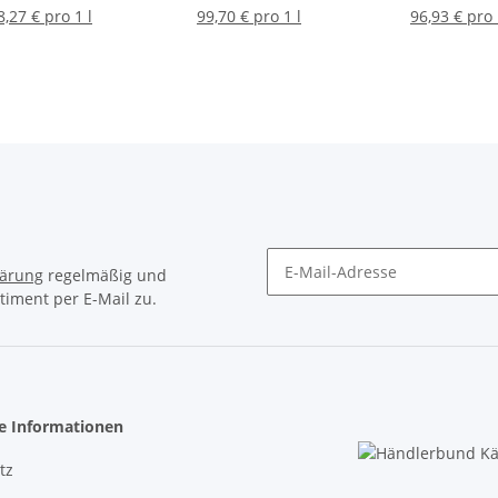
#2
Monuments
Monument
8,27 € pro 1 l
99,70 € pro 1 l
96,93 € pro 
lärung
regelmäßig und
timent per E-Mail zu.
Newsletter Abonnieren
he Informationen
tz