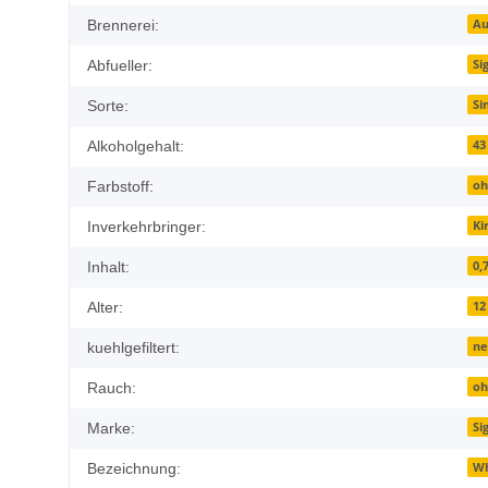
Au
Brennerei:
Si
Abfueller:
Si
Sorte:
43
Alkoholgehalt:
o
Farbstoff:
Ki
Inverkehrbringer:
0,7
Inhalt:
12
Alter:
ne
kuehlgefiltert:
o
Rauch:
Si
Marke:
Wh
Bezeichnung: