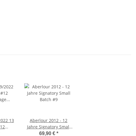
2022 13
Aberlour 2012 - 12
#12
Jahre Signatory Small
age –
Batch #9
69,90 €
*