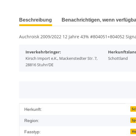
weitere Registerkarten anzeigen
Beschreibung
Benachrichtigen, wenn verfügba
Auchroisk 2009/2022 12 Jahre 43% #804051+804052 Signat
Inverkehrbringer:
Herkunftslan
Kirsch Import e.K., Mackenstedter Str. 7,
Schottland
28816 Stuhr/DE
Produkteigenschaft
Wert
Sc
Herkunft:
Sp
Region:
Ho
Fasstyp: