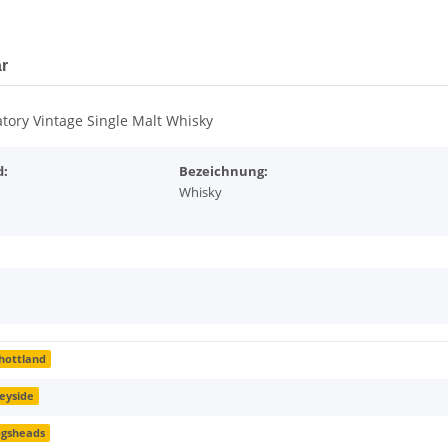
r
ory Vintage Single Malt Whisky
d:
Bezeichnung:
Whisky
hottland
eyside
gsheads