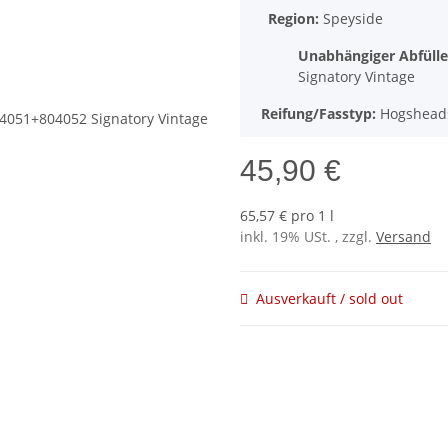
Region:
Speyside
Unabhängiger Abfülle
Signatory Vintage
Reifung/Fasstyp:
Hogshead
45,90 €
65,57 € pro 1 l
inkl. 19% USt. , zzgl.
Versand
Ausverkauft / sold out